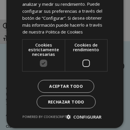
analizar y medir su rendimiento. Puede
configurar sus preferencias a través del
botón de “Configurar”. Si desea obtener
Facebook
X
Pinterest
más información puede hacerlo a través
Alternar alto contraste
de nuestra
Politica de Cookies
Alternar tamaño de letra
Cookies
Cookies de
estrictamente
rendimiento
necesarias
ACEPTAR TODO
© Fefriga - Federación Frisona Galega
Rúa Melide 25-27 Baixo - 15705
Santiago de Compostela - A Coruña - España
RECHAZAR TODO
Tfno./Fax: + 34 981 573 879 + 34 981 573 775
Accesibilidad
CONFIGURAR
POWERED BY COOKIESCRIPT
Clausulado RGPD