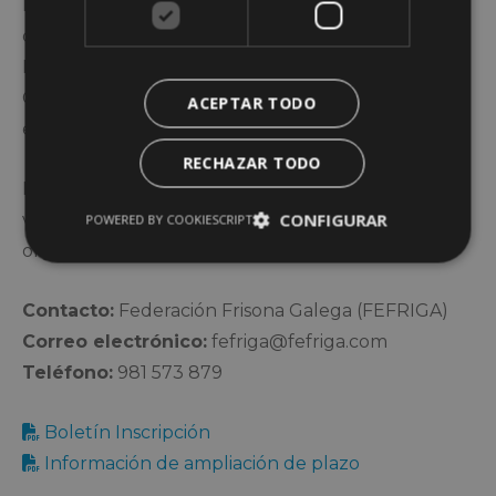
habilidades prácticas y se integren en una
comunidad comprometida con la ganadería. La
Federación Frisona Galega y el Club de Xóvenes
Gandeiros se llenan de orgullo al poder ofrecer
ACEPTAR TODO
esta formación integral a las nuevas generaciones.
RECHAZAR TODO
Para más información e inscripciones, por favor,
CONFIGURAR
visite el sitio web de FEFRIGA o contacte con la
POWERED BY COOKIESCRIPT
organización a través de los canales habituales.
Contacto:
Federación Frisona Galega (FEFRIGA)
Correo electrónico:
fefriga@fefriga.com
Teléfono:
981 573 879
Boletín Inscripción
Información de ampliación de plazo