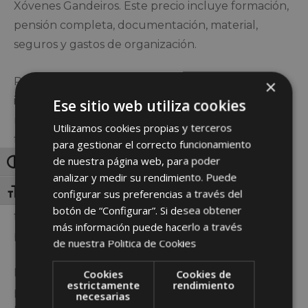
Xóvenes Gandeiros. Este precio incluye formación,
pensión completa, documentación, material,
seguros y gastos de organización.
Para inscribirse, es necesario enviar el boletín de
×
inscripción junto con justificante de tener
Ese sitio web utiliza cookies
realizado el ingreso. Las familias pueden elegir la
Utilizamos cookies propias y terceros
fecha que mejor se adapte a sus necesidades,
para gestionar el correcto funcionamiento
aunque estará sujeta a posibles cambios
de nuestra página web, para poder
Alternar alto contraste
analizar y medir su rendimiento. Puede
organizativos. La organización de la escuela se
configurar sus preferencias a través del
Alternar tamaño de letra
comunicará con las familias para asegurar el mejor
botón de “Configurar”. Si desea obtener
funcionamiento del evento, distribuyendo a los
más información puede hacerlo a través
participantes según sus edades y conocimientos.
de nuestra
Politica de Cookies
Estas escuelas son una oportunidad inestimable
Cookies
Cookies de
estrictamente
rendimiento
para que los jóvenes ganaderos adquieran
necesarias