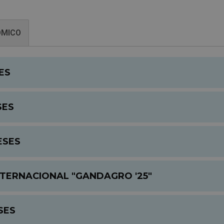
ÓMICO
ES
SES
ESES
NTERNACIONAL "GANDAGRO '25"
SES