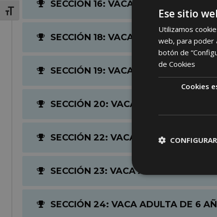
SECCIÓN 16: VACA JOVEN DE 32 A 3
Ese sitio we
Alternar tamaño de letra
Utilizamos cookie
SECCIÓN 18: VACA JOVEN CAMPEON
web, para poder a
botón de “Config
de Cookies
SECCIÓN 19: VACA INTERMEDIA DE 
Cookies e
SECCIÓN 20: VACA INTERMEDIA DE
SECCIÓN 22: VACA INTERMEDIA CA
CONFIGURAR
SECCIÓN 23: VACA ADULTA DE 5 A
SECCIÓN 24: VACA ADULTA DE 6 A