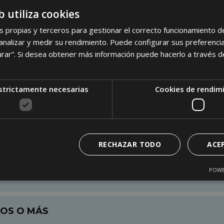
6 MESES
b utiliza cookies
s propias y terceros para gestionar el correcto funcionamiento d
A INTERNACIONAL "GANDAGRO '25"
nalizar y medir su rendimiento. Puede configurar sus preferencia
urar”. Si desea obtener más información puede hacerlo a través 
3 AÑOS
strictamente necesarias
Cookies de rendim
 4 AÑOS
MPEONA INTERNACIONAL "GANDAGRO '25"
RECHAZAR TODO
ACE
POWE
ÑOS
ÑOS O MÁS