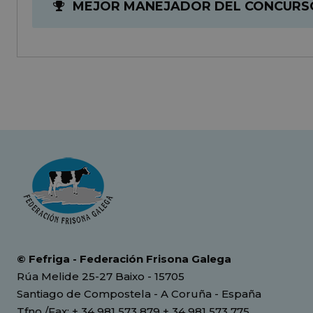
MEJOR MANEJADOR DEL CONCURS
© Fefriga - Federación Frisona Galega
Rúa Melide 25-27 Baixo - 15705
Santiago de Compostela - A Coruña - España
Tfno./Fax: + 34 981 573 879 + 34 981 573 775