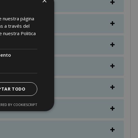
×
e nuestra página
s a través del
de nuestra
Politica
iento
PTAR TODO
RED BY COOKIESCRIPT