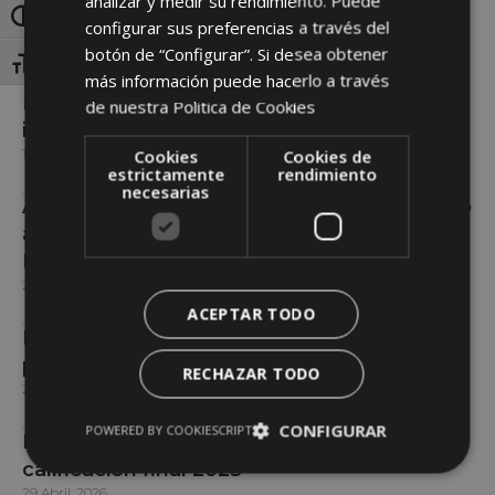
analizar y medir su rendimiento. Puede
Toggle High Contrast
16 Xuño, 2026
configurar sus preferencias a través del
botón de “Configurar”. Si desea obtener
Toggle Font size
ABANCA en colaboración con Medrar
más información puede hacerlo a través
Innovatión Office y Semana Verde te
de nuestra
Politica de Cookies
invitan a la Jornada sobre
1 Xuño, 2026
Cookies
Cookies de
estrictamente
rendimiento
necesarias
A Deputación celebrará o venres 12 de xuño
a poxa de gando vacún da Finca
Mouriscade
29 Maio, 2026
ACEPTAR TODO
Mellores ganderías criadoras por
producción vitalicia 2025
RECHAZAR TODO
29 Abril, 2026
CONFIGURAR
POWERED BY COOKIESCRIPT
Mellores ganderías criadoras por
calificación final 2025
29 Abril, 2026