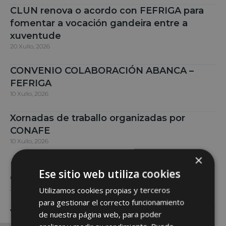
CLUN renova o acordo con FEFRIGA para
fomentar a vocación gandeira entre a
xuventude
20 Xullo, 2026
CONVENIO COLABORACIÓN ABANCA –
FEFRIGA
10 Xullo, 2026
Xornadas de traballo organizadas por
CONAFE
10 Xullo, 2026
×
Nuevas tarifas de los servicios de Recría
Ese sitio web utiliza cookies
Genómica y Doble Valoración de CONAFE
3 Xullo, 2026
Utilizamos cookies propias y terceros
para gestionar el correcto funcionamiento
VIII ESCOLA DE INICIACIÓN DE FUTUROS
de nuestra página web, para poder
GANDEIROS