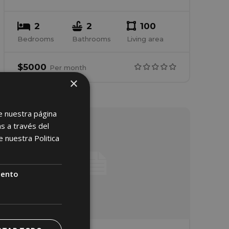
2
2
100
Bedrooms
Bathrooms
Living area
$
5000
Per
month
×
e nuestra página
s a través del
de nuestra
Politica
iento