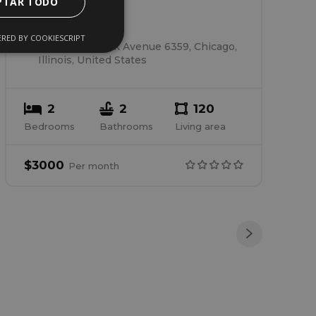
PTAR TODO
House 4
RED BY COOKIESCRIPT
South Kilpatrick Avenue 6359, Chicago,
Illinois, United States
2
2
120
Bedrooms
Bathrooms
Living area
$
3000
Per
month