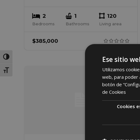
2
1
120
Bedrooms
Bathrooms
Living area
$
385,000
Ese sitio we
Toggle High Contrast
Utilizamos cookie
Toggle Font size
web, para poder a
botón de “Config
de Cookies
Cookies e