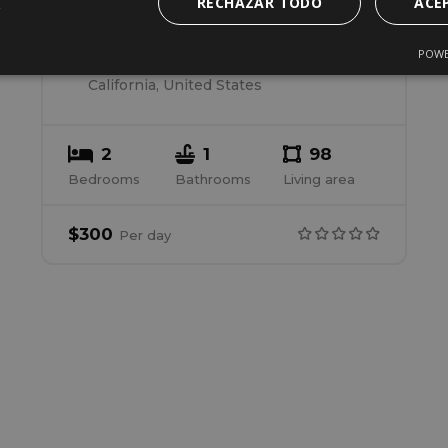
RECHAZAR TODO
ACE
House 3
POWE
Garfield Street 221, San Francisco,
California, United States
2
1
98
Bedrooms
Bathrooms
Living area
$
300
Per
day