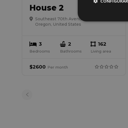
CONFIGURAR
House 2
Southeast 70th Avenue 5335, Portland,
Oregon, United States
3
2
162
Bedrooms
Bathrooms
Living area
$
2600
Per
month