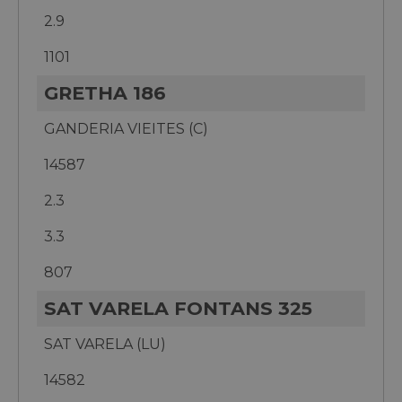
2.9
1101
GRETHA 186
GANDERIA VIEITES (C)
14587
2.3
3.3
807
SAT VARELA FONTANS 325
SAT VARELA (LU)
14582