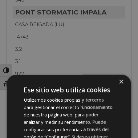
PONT STORMATIC IMPALA
CASA REIGADA (LU)
14743
3.2
3.1
Toggle High Contrast
927
×
Toggle Font size
SAT VARELA TORO IV 348
Ese sitio web utiliza cookies
SAT VARELA (LU)
Utilizamos cookies propias y terceros
para gestionar el correcto funcionamiento
14720
de nuestra página web, para poder
analizar y medir su rendimiento. Puede
4.6
configurar sus preferencias a través del
3.3
botón de “Configurar”. Si desea obtener