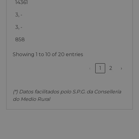
14361
3, -
3, -
858
Showing 1 to 10 of 20 entries
‹
1
2
›
(*) Datos facilitados polo S.P.G. da Consellería
do Medio Rural