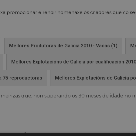
sexa promocionar e rendir homenaxe ós criadores que co seu
Mellores Produtoras de Galicia 2010 - Vacas (1)
Me
Mellores Explotacións de Galicia por cualificación 201
 a 75 reproductoras
Mellores Explotacións de Galicia p
meirizas que, non superando os 30 meses de idade no m
GANDERÍA (Provincia)