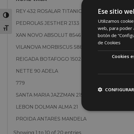
Ese sitio we
REY 432 ROSALAR TITANIC
Toggle High Contrast
Utilizamos cookie
PEDROLAS JESTHER 2133
web, para poder a
Toggle Font size
XAN NOVO ABSOLUT 8546
botón de “Config
de Cookies
VILANOVA MORBISCUS 5884
Cookies e
REIGADA BOTAFOGO 1502
NETTE 90 ADELA
779
CONFIGURAR
SANTA MARIA JAZZMAN 215 0285
LEBON DOLMAN ALMA 21
PROIDA ANTARES MANDELA
Showing 1 to 10 of 20 entries