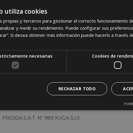
b utiliza cookies
SAT REY DE MIÑOTELO (LU)
s propias y terceros para gestionar el correcto funcionamiento d
S.A.T. PEDROLAS (LU)
nalizar y medir su rendimiento. Puede configurar sus preferencia
urar”. Si desea obtener más información puede hacerlo a través 
S.A.T. XAN NOVO (LU)
VILANOVA (LU)
strictamente necesarias
Cookies de rendim
CASA REIGADA (LU)
PERFECTO S.C. (C)
S.A.T. FINCA A CORTIÑA (C)
RECHAZAR TODO
ACE
SANTA MARIA DE LOXO SAT 1153 (C)
POWE
SC GANADERIA LEBON (LU)
PROIDA S.A.T. Nº 989 XUGA (LU)