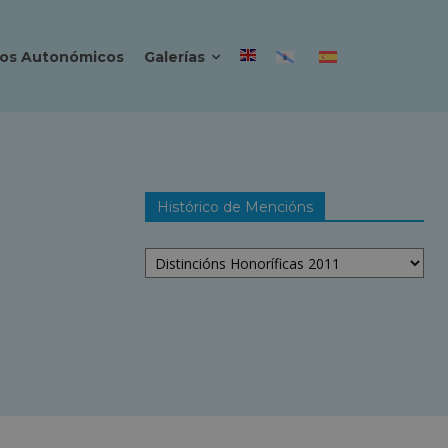
os Autonómicos
Galerías
Histórico de Mencións
Histórico
de
Mencións