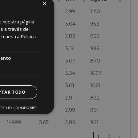
×
16291
4.07
2.99
1150
e nuestra página
15878
2.96
3.04
953
s a través del
de nuestra
15679
Politica
2.64
2.82
856
15600
3.23
3.15
996
iento
15576
2.52
3.07
870
15411
3.39
3.34
1037
15378
3.89
3.01
1061
PTAR TODO
15173
2.51
2.91
822
RED BY COOKIESCRIPT
15121
2.9
2.99
891
14999
3.65
2.89
981
‹
1
2
›