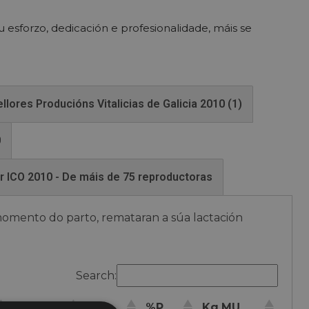
 esforzo, dedicación e profesionalidade, máis se
llores Producións Vitalicias de Galicia 2010 (1)
0
or ICO 2010 - De máis de 75 reproductoras
omento do parto, remataran a súa lactación
Search:
LEITE
%G.
%P.
Kg.MU