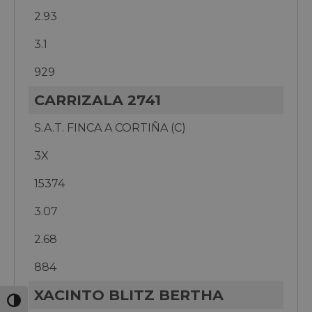
2.93
3.1
929
CARRIZALA 2741
S.A.T. FINCA A CORTIÑA (C)
3X
15374
3.07
2.68
884
XACINTO BLITZ BERTHA
Toggle High Contrast