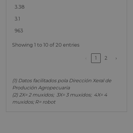
3.38
3.1
963
Showing 1 to 10 of 20 entries
‹
1
2
›
(1) Datos facilitados pola Dirección Xeral de
Produción Agropecuaria
(2) 2X= 2 muxidos; 3X= 3 muxidos; 4X= 4
muxidos; R= robot