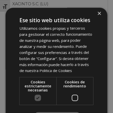
XACINTO S.C. (LU)
Toggle Font size
×
2X
Ese sitio web utiliza cookies
15302
Utilizamos cookies propias y terceros
para gestionar el correcto funcionamiento
2.74
de nuestra página web, para poder
2.91
analizar y medir su rendimiento. Puede
configurar sus preferencias a través del
864
botón de “Configurar”. Si desea obtener
CONDADO MOES 0537
más información puede hacerlo a través
de nuestra
Politica de Cookies
SC CONDADO (LU)
Cookies
Cookies de
2X
estrictamente
rendimiento
necesarias
15285
3.28