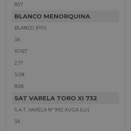
857
BLANCO MENORQUINA
BLANCO (PO)
3X
15767
2.17
3.08
828
SAT VARELA TORO XI 732
S.A.T. VARELA Nº 992 XUGA (LU)
3X