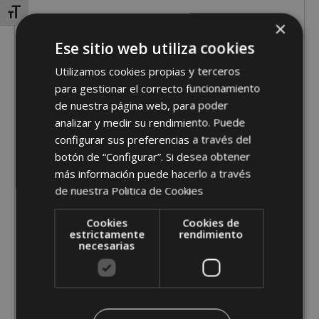
Toggle Font size
2X
×
Ese sitio web utiliza cookies
16441
Utilizamos cookies propias y terceros
4.28
para gestionar el correcto funcionamiento
de nuestra página web, para poder
3.18
analizar y medir su rendimiento. Puede
1227
configurar sus preferencias a través del
botón de “Configurar”. Si desea obtener
VILLAMEITIDE END-STORY
más información puede hacerlo a través
INDIRA
de nuestra
Politica de Cookies
VILLAMEITIDE S.L. (LU)
Cookies
Cookies de
estrictamente
rendimiento
3X
necesarias
16413
2.86