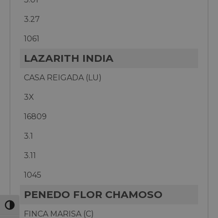
3.27
1061
LAZARITH INDIA
CASA REIGADA (LU)
3X
16809
3.1
3.11
1045
PENEDO FLOR CHAMOSO
Toggle High Contrast
FINCA MARISA (C)