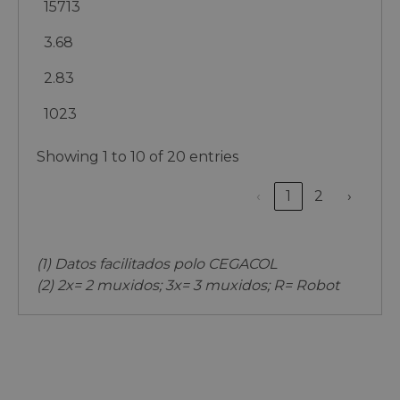
15713
3.68
2.83
1023
Showing 1 to 10 of 20 entries
‹
1
2
›
(1) Datos facilitados polo CEGACOL
(2) 2x= 2 muxidos; 3x= 3 muxidos; R= Robot