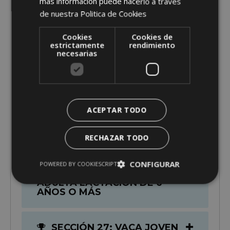
más información puede hacerlo a través
SECCIÓN 17: VACA
de nuestra
Politica de Cookies
INTERMEDIA EN LACTACIÓN
(3 AÑOS)
Cookies
Cookies de
estrictamente
rendimiento
necesarias
SECCIÓN 19: VACA
INTERMEDIA LACTACIÓN 4
AÑOS
ACEPTAR TODO
SECCIÓN 20: VACA
ADULTA LACTACIÓN DE 5
AÑOS
RECHAZAR TODO
CONFIGURAR
POWERED BY COOKIESCRIPT
SECCIÓN 21: VACA
ADULTA LACTACIÓN DE 6
AÑOS O MÁS
SECCIÓN 27: VACA JOVEN