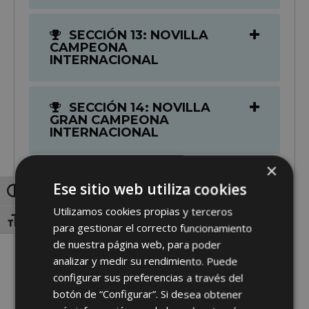
SECCIÓN 13: NOVILLA
CAMPEONA
INTERNACIONAL
SECCIÓN 14: NOVILLA
GRAN CAMPEONA
INTERNACIONAL
×
SECCIÓN 15: VACA JOVEN
Ese sitio web utiliza cookies
LACTACIÓN HASTA 30
Toggle High Contrast
MESES
Utilizamos cookies propias y terceros
Toggle Font size
para gestionar el correcto funcionamiento
de nuestra página web, para poder
SECCIÓN 16: VACA JOVEN
analizar y medir su rendimiento. Puede
LACTACIÓN DE 30 A 36
MESES
configurar sus preferencias a través del
botón de “Configurar”. Si desea obtener