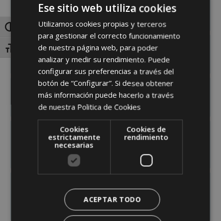
Ese sitio web utiliza cookies
CAMPIONA DE GALICIA "FEFRIGA
'08"
Utilizamos cookies propias y terceros
Toggle High Contrast
para gestionar el correcto funcionamiento
de nuestra página web, para poder
SECCIÓN 11: VACA XOVEN
Toggle Font size
LACTACIÓN ATA 30 MESES
analizar y medir su rendimiento. Puede
configurar sus preferencias a través del
botón de “Configurar”. Si desea obtener
SECCIÓN 12: VACA XOVEN
más información puede hacerlo a través
LACTACIÓN DE 30 A 36 MESES
de nuestra
Politica de Cookies
Cookies
Cookies de
SECCIÓN 13:VACA
estrictamente
rendimiento
INTERMEDIA EN LACTACIÓN (3
necesarias
ANOS)
SECCIÓN 14: VACA
INTERMEDIA EN LACTACIÓN 4
ACEPTAR TODO
ANOS