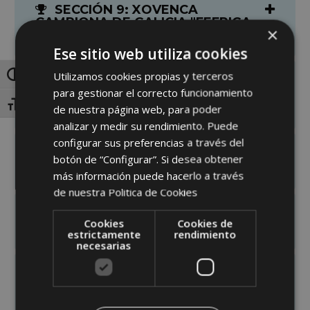
SECCIÓN 9: XOVENCA
CAMPIONA DE GALICIA "FEFRIGA
×
'11"
Ese sitio web utiliza cookies
Utilizamos cookies propias y terceros
Toggle High Contrast
SECCIÓN 10: XOVENCA GRAN
para gestionar el correcto funcionamiento
CAMPIONA DE GALICIA "FEFRIGA
'11"
Toggle Font size
de nuestra página web, para poder
analizar y medir su rendimiento. Puede
configurar sus preferencias a través del
SECCIÓN 11: VACA XOVEN
botón de “Configurar”. Si desea obtener
LACTACIÓN ATA 30 MESES
más información puede hacerlo a través
de nuestra
Politica de Cookies
SECCIÓN 12: VACA XOVEN
Cookies
Cookies de
LACTACIÓN DE 30 A 36 MESES
estrictamente
rendimiento
necesarias
SECCIÓN 13: VACA
INTERMEDIA EN LACTACIÓN (3
ANOS)