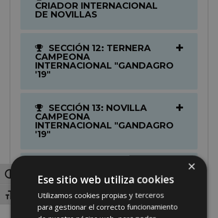
CRIADOR INTERNACIONAL
DE NOVILLAS
SECCIÓN 12: TERNERA
CAMPEONA
INTERNACIONAL "GANDAGRO
'19"
SECCIÓN 13: NOVILLA
CAMPEONA
INTERNACIONAL "GANDAGRO
'19"
×
SECCIÓN 14: NOVILLA
GRAN CAMPEONA
Toggle High Contrast
Ese sitio web utiliza cookies
INTERNACIONAL "GANDAGRO
'19"
Utilizamos cookies propias y terceros
Toggle Font size
para gestionar el correcto funcionamiento