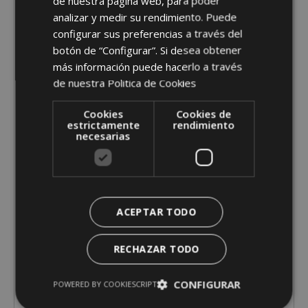
de nuestra página web, para poder
SECCIÓN 15: VACA JOVEN
analizar y medir su rendimiento. Puede
HASTA 30 MESES
configurar sus preferencias a través del
botón de “Configurar”. Si desea obtener
más información puede hacerlo a través
SECCIÓN 16: VACA JOVEN
de nuestra
Politica de Cookies
DE 30 A 36 MESES
Cookies
Cookies de
estrictamente
rendimiento
SECCIÓN 17: VACA
necesarias
INTERMEDIA DE 3 AÑOS
SECCIÓN 18: VACA
INTERMEDIA DE 4 AÑOS
ACEPTAR TODO
RECHAZAR TODO
SECCIÓN 19: VACA
ADULTA DE 5 AÑOS
CONFIGURAR
POWERED BY COOKIESCRIPT